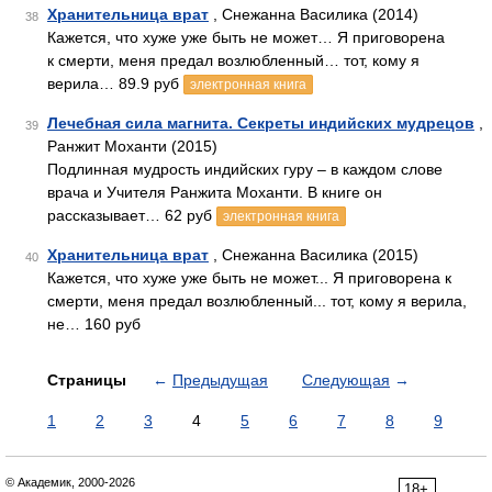
Хранительница врат
, Снежанна Василика (2014)
38
Кажется, что хуже уже быть не может… Я приговорена
к смерти, меня предал возлюбленный… тот, кому я
верила… 89.9 руб
электронная книга
Лечебная сила магнита. Секреты индийских мудрецов
,
39
Ранжит Моханти (2015)
Подлинная мудрость индийских гуру – в каждом слове
врача и Учителя Ранжита Моханти. В книге он
рассказывает… 62 руб
электронная книга
Хранительница врат
, Снежанна Василика (2015)
40
Кажется, что хуже уже быть не может... Я приговорена к
смерти, меня предал возлюбленный... тот, кому я верила,
не… 160 руб
Страницы
←
Предыдущая
Следующая
→
1
2
3
4
5
6
7
8
9
© Академик, 2000-2026
18+