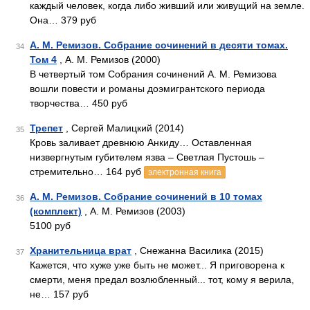
каждый человек, когда либо живший или живущий на земле.
Она… 379 руб
А. М. Ремизов. Собрание сочинений в десяти томах.
34
Том 4
, А. М. Ремизов (2000)
В четвертый том Собрания сочинений А. М. Ремизова
вошли повести и романы доэмигрантского периода
творчества… 450 руб
Трепет
, Сергей Малицкий (2014)
35
Кровь заливает древнюю Анкиду… Оставленная
низвергнутым губителем язва – Светлая Пустошь –
стремительно… 164 руб
электронная книга
А. М. Ремизов. Собрание сочинений в 10 томах
36
(комплект)
, А. М. Ремизов (2003)
5100 руб
Хранительница врат
, Снежанна Василика (2015)
37
Кажется, что хуже уже быть не может... Я приговорена к
смерти, меня предал возлюбленный... тот, кому я верила,
не… 157 руб