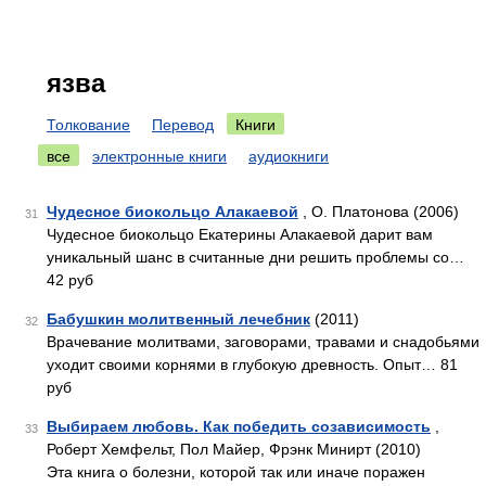
язва
Толкование
Перевод
Книги
все
электронные книги
аудиокниги
Чудесное биокольцо Алакаевой
, О. Платонова (2006)
31
Чудесное биокольцо Екатерины Алакаевой дарит вам
уникальный шанс в считанные дни решить проблемы со…
42 руб
Бабушкин молитвенный лечебник
(2011)
32
Врачевание молитвами, заговорами, травами и снадобьями
уходит своими корнями в глубокую древность. Опыт… 81
руб
Выбираем любовь. Как победить созависимость
,
33
Роберт Хемфельт, Пол Майер, Фрэнк Минирт (2010)
Эта книга о болезни, которой так или иначе поражен